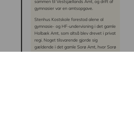
sammen til Vestsjællands Amt, og drift af
gymnasier var en amtsopgave.
Stenhus Kostskole forestod alene al
gymnasie- og HF-undervisning i det gamle
Holbæk Amt, som altså blev drevet i privat
regi. Noget tilsvarende gjorde sig
gældende i det gamle Sorø Amt, hvor Sorø
Akademi med sine særlige aftaler med
staten forestod gymnasiedriften.
I den situation følte Vestsjællands
Amtsråd sig helt uden indflydelse på et af
sine væsentligste driftsområder, og det
fandt rådet uacceptabelt. Det meddelte
derfor Stenhus Kostskole, at amtet
ønskede at overtage driften af gymnasium
og H.F. Hvis ikke Stenhus Kostskole
ønskede at afgive driften, ville
Vestsjællands Amt bygge et stort
gymnasium i Holbæk eller eventuelt i