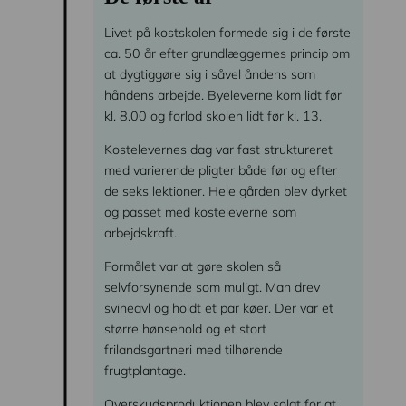
Livet på kostskolen formede sig i de første
ca. 50 år efter grundlæggernes princip om
at dygtiggøre sig i såvel åndens som
håndens arbejde. Byeleverne kom lidt før
kl. 8.00 og forlod skolen lidt før kl. 13.
Kostelevernes dag var fast struktureret
med varierende pligter både før og efter
de seks lektioner. Hele gården blev dyrket
og passet med kosteleverne som
arbejdskraft.
Formålet var at gøre skolen så
selvforsynende som muligt. Man drev
svineavl og holdt et par køer. Der var et
større hønsehold og et stort
frilandsgartneri med tilhørende
frugtplantage.
Overskudsproduktionen blev solgt for at