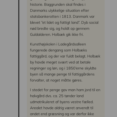
historie. Baggrunden skal findes i
Danmarks ulykkelige situation efter
statsbankerotten i 1813. Danmark var
blevet ”et lidet og fattigt land”. Dyb social
nød bredte sig, og holdt op gennem
Guldalderen. Holbæk gik ikke fri.
Kunsthøjskolen i Ladegårdsalleen
fungerede dengang som Holbæks
fattiggård, og der var fuldt belagt. Holbæk
by havde meget svært ved at betale
regninger og løn, og i 1850’erne skyldte
byen så mange penge til fattiggårdens
forvalter, at noget måtte gøres.
I stedet for penge gav man ham jord til en
halvgård dvs. ca. 25 tønder land
udmatrikuleret af byens vestre fælled.
Arealet havde aldrig været anvendt til
andet end græsning og var derfor ikke