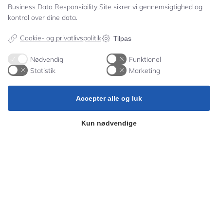
Business Data Responsibility Site
sikrer vi gennemsigtighed og
kontrol over dine data.
Hvad er Stenhus primære
fokusområder?
Cookie- og privatlivspolitik
Tilpas
Nødvendig
Funktionel
Statistik
Marketing
Stenhus Kostskole er en privatskole, der lægger
vægt på solid faglig undervisning, udvikling af gode
Accepter alle og luk
arbejdsvaner og værdier. Skolen stræber efter at
skabe et stærkt lærende fællesskab, der udvikler,
inspirerer og guider eleverne mod mening, glæde,
Kun nødvendige
sundhed og positive bidrag til samfundet.
Tilbyder Stenhus en 10.
klasse, og hvad indebærer
den?