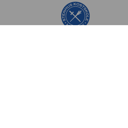
Stenhus Kostskole
Stenhusvej 20A,
4300 Holbæk
EAN: 5740032412406
Find vej
Facebook
Instagram
Om Stenhus