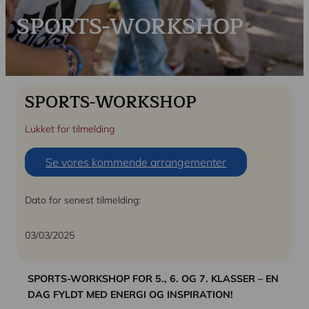
Kontakt
SPORTS-WORKSHOP
SPORTS-WORKSHOP
Lukket for tilmelding
Se vores kommende arrangementer
Dato for senest tilmelding:
03/03/2025
SPORTS-WORKSHOP FOR 5., 6. OG 7. KLASSER – EN
DAG FYLDT MED ENERGI OG INSPIRATION!