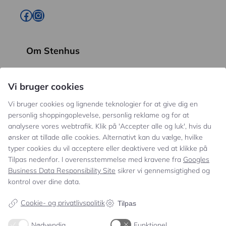
Facebook
Instagram
Om Stenhus
Vi bruger cookies
Vedtægter
Vi bruger cookies og lignende teknologier for at give dig en
personlig shoppingoplevelse, personlig reklame og for at
analysere vores webtrafik. Klik på 'Accepter alle og luk', hvis du
Persondatalov
ønsker at tillade alle cookies. Alternativt kan du vælge, hvilke
typer cookies du vil acceptere eller deaktivere ved at klikke på
Anti-mobbe-politik
Tilpas nedenfor. I overensstemmelse med kravene fra
Googles
Business Data Responsibility Site
sikrer vi gennemsigtighed og
kontrol over dine data.
Strategi for digitale medier
Cookie- og privatlivspolitik
Tilpas
Trivselsundersøgelse
Nødvendig
Funktionel