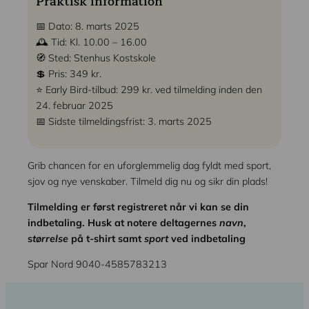
Praktisk information
📅 Dato: 8. marts 2025
🕰 Tid: Kl. 10.00 – 16.00
🧭 Sted: Stenhus Kostskole
💲 Pris: 349 kr.
⭐️ Early Bird-tilbud: 299 kr. ved tilmelding inden den
24. februar 2025
📅 Sidste tilmeldingsfrist: 3. marts 2025
Grib chancen for en uforglemmelig dag fyldt med sport,
sjov og nye venskaber. Tilmeld dig nu og sikr din plads!
Tilmelding er først registreret når vi kan se din
indbetaling. Husk at notere deltagernes
navn
,
s
tørrelse
på t-shirt samt
sport
ved indbetaling
Spar Nord 9040-4585783213