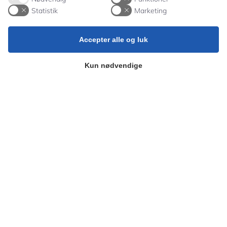
Statistik
Marketing
OmSORGsplan
Accepter alle og luk
Selvevaluering
Kun nødvendige
Karaktergennemsnit & overgangsfrekvens
Kontakt os
Ring
59 43 02 69
Man-Fre 8-12.30
admin@stenhus.dk
Nyhedsbrev