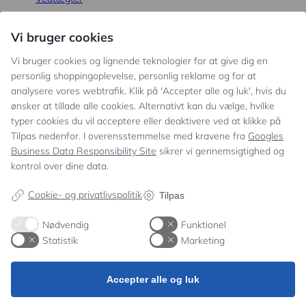
Vi bruger cookies
Persondatalov
Vi bruger cookies og lignende teknologier for at give dig en
personlig shoppingoplevelse, personlig reklame og for at
Anti-mobbe-politik
analysere vores webtrafik. Klik på 'Accepter alle og luk', hvis du
ønsker at tillade alle cookies. Alternativt kan du vælge, hvilke
typer cookies du vil acceptere eller deaktivere ved at klikke på
Strategi for digitale medier
Tilpas nedenfor. I overensstemmelse med kravene fra
Googles
Business Data Responsibility Site
sikrer vi gennemsigtighed og
Trivselsundersøgelse
kontrol over dine data.
Cookie- og privatlivspolitik
Tilpas
OmSORGsplan
Nødvendig
Funktionel
Statistik
Marketing
Selvevaluering
Accepter alle og luk
Karaktergennemsnit & overgangsfrekvens