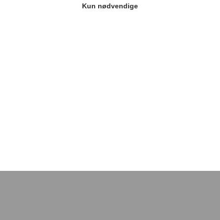
Kun nødvendige
Kontakt os
Ring
59 43 02 69
Man-Fre 8-12.30
admin@stenhus.dk
Nyhedsbrev
Cookie-indstillinger