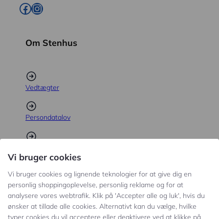
Facebook
Instagram
Om Stenhus
Vedtægter
Persondatalov
Anti-mobbe-politik
Vi bruger cookies
Vi bruger cookies og lignende teknologier for at give dig en
Strategi for digitale medier
personlig shoppingoplevelse, personlig reklame og for at
analysere vores webtrafik. Klik på 'Accepter alle og luk', hvis du
ønsker at tillade alle cookies. Alternativt kan du vælge, hvilke
Trivselsundersøgelse
typer cookies du vil acceptere eller deaktivere ved at klikke på