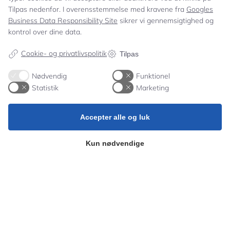
Tilpas nedenfor. I overensstemmelse med kravene fra
Googles
OmSORGsplan
Business Data Responsibility Site
sikrer vi gennemsigtighed og
kontrol over dine data.
Selvevaluering
Cookie- og privatlivspolitik
Tilpas
Nødvendig
Funktionel
Karaktergennemsnit & overgangsfrekvens
Statistik
Marketing
Kontakt os
Accepter alle og luk
Kun nødvendige
Ring
59 43 02 69
Man-Fre 8-12.30
admin@stenhus.dk
Nyhedsbrev