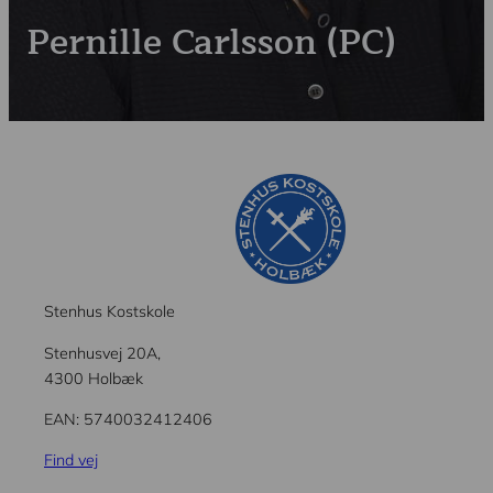
Kontakt
Pernille Carlsson (PC)
Stenhus Kostskole
Stenhusvej 20A,
4300 Holbæk
EAN: 5740032412406
Find vej